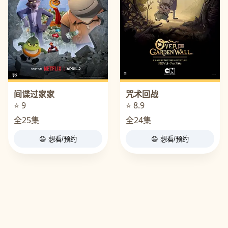
间谍过家家
咒术回战
⭐ 9
⭐ 8.9
全25集
全24集
😄 想看/预约
😄 想看/预约