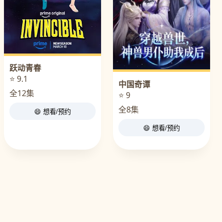
跃动青春
⭐ 9.1
中国奇谭
全12集
⭐ 9
全8集
😄 想看/预约
😄 想看/预约