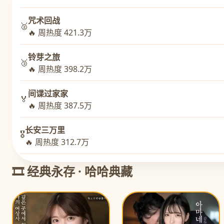
咒术回战
🥈
🔥 周热度 421.3万
铃芽之旅
🥉
🔥 周热度 398.2万
间谍过家家
🏅
🔥 周热度 387.5万
长安三万里
🎖️
🔥 周热度 312.7万
🎞️ 经典永存 · 哈哈典藏