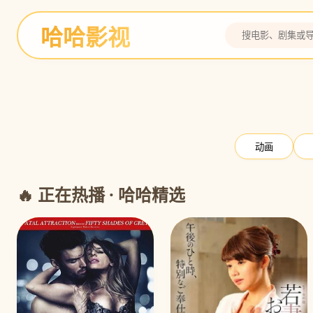
哈哈影视
灌篮高手
全国大赛 热血决战
预告
动画
🔥 正在热播 · 哈哈精选