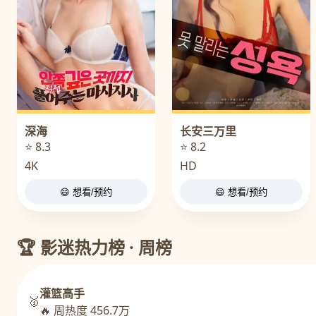
深海
长安三万里
⭐ 8.3
⭐ 8.2
4K
HD
😄 想看/预约
😄 想看/预约
🏆 影迷热力榜 · 周榜
灌篮高手
🥇
🔥 周热度 456.7万