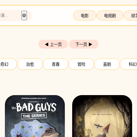
😄
电影
电视剧
综
◀ 上一页
下一页 ▶
奇幻
治愈
青春
冒险
喜剧
科幻