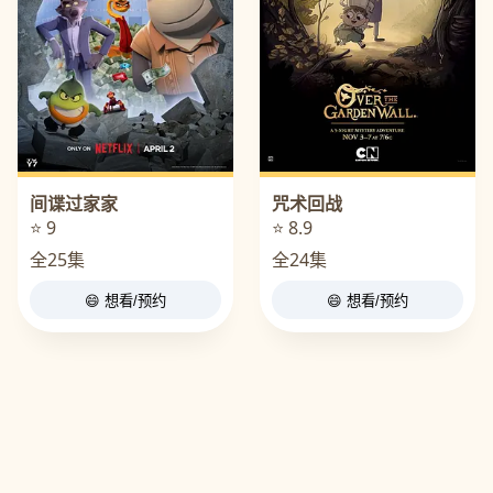
间谍过家家
咒术回战
⭐ 9
⭐ 8.9
全25集
全24集
😄 想看/预约
😄 想看/预约