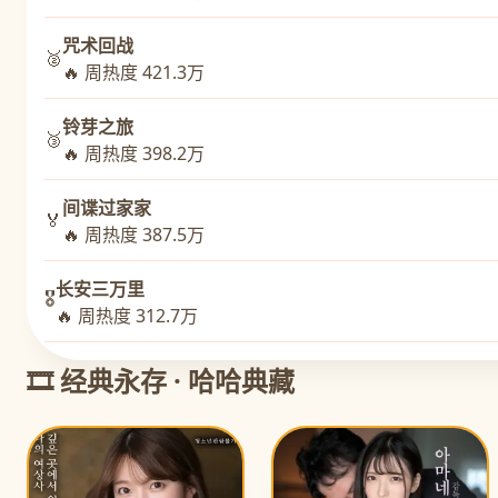
咒术回战
🥈
🔥 周热度 421.3万
铃芽之旅
🥉
🔥 周热度 398.2万
间谍过家家
🏅
🔥 周热度 387.5万
长安三万里
🎖️
🔥 周热度 312.7万
🎞️ 经典永存 · 哈哈典藏