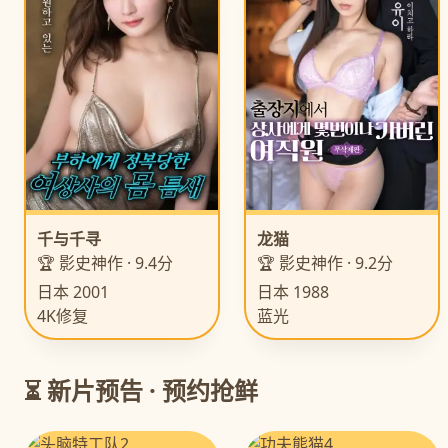
千与千寻
龙猫
🏆 影史神作 · 9.4分
🏆 影史神作 · 9.2分
日本 2001
日本 1988
4K修复
蓝光
⏳ 新片预告 · 预约抢鲜