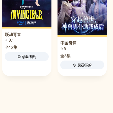
跃动青春
⭐ 9.1
中国奇谭
全12集
⭐ 9
全8集
😄 想看/预约
😄 想看/预约