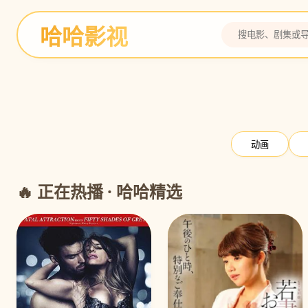
哈哈影视
灌篮高手
全国大赛 热血决战
预告
动画
🔥 正在热播 · 哈哈精选