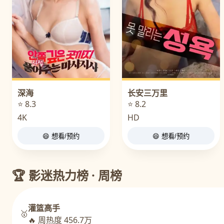
深海
长安三万里
⭐ 8.3
⭐ 8.2
4K
HD
😄 想看/预约
😄 想看/预约
🏆 影迷热力榜 · 周榜
灌篮高手
🥇
🔥 周热度 456.7万