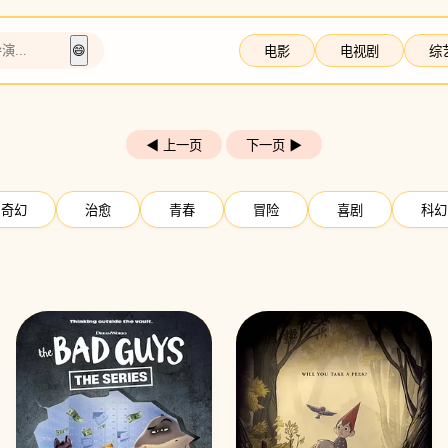
😄
电影
电视剧
综
◀ 上一页
下一页 ▶
奇幻
治愈
青春
冒险
喜剧
科幻