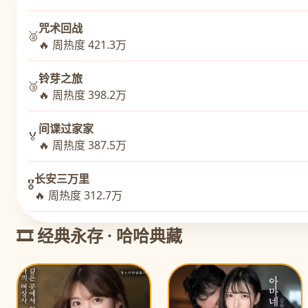
咒术回战
🥈
🔥 周热度 421.3万
铃芽之旅
🥉
🔥 周热度 398.2万
间谍过家家
🏅
🔥 周热度 387.5万
长安三万里
🎖️
🔥 周热度 312.7万
🎞️ 经典永存 · 哈哈典藏