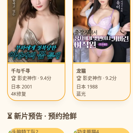
千与千寻
龙猫
🏆 影史神作 · 9.4分
🏆 影史神作 · 9.2分
日本 2001
日本 1988
4K修复
蓝光
⏳ 新片预告 · 预约抢鲜