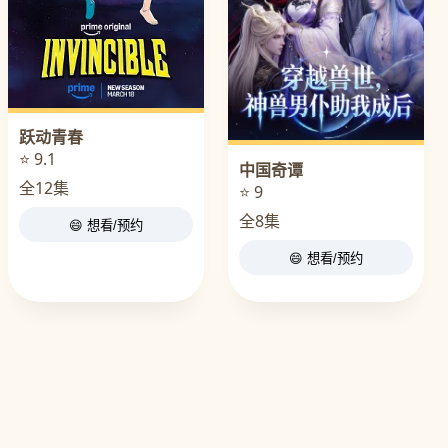
跃动青春
⭐ 9.1
中国奇谭
全12集
⭐ 9
全8集
😄 想看/预约
😄 想看/预约