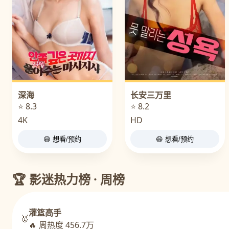
深海
长安三万里
⭐ 8.3
⭐ 8.2
4K
HD
😄 想看/预约
😄 想看/预约
🏆 影迷热力榜 · 周榜
灌篮高手
🥇
🔥 周热度 456.7万