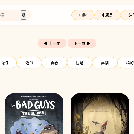
😄
电影
电视剧
综
◀ 上一页
下一页 ▶
奇幻
治愈
青春
冒险
喜剧
科幻