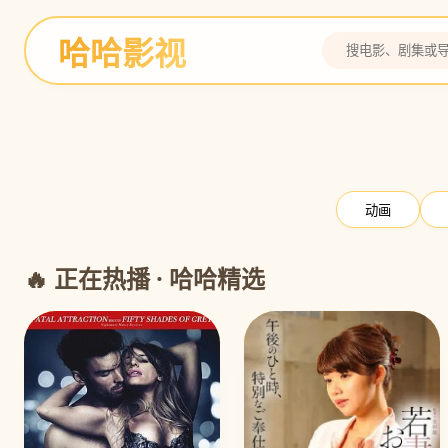
哈哈影视
灌篮高手
全国大赛 热血决战
预告
动画
🔥 正在热播 · 哈哈精选