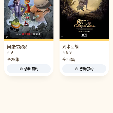
间谍过家家
咒术回战
⭐ 9
⭐ 8.9
全25集
全24集
😄 想看/预约
😄 想看/预约